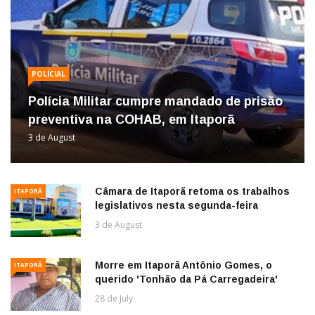
POLÍCIAL
Polícia Militar cumpre mandado de prisão
preventiva na COHAB, em Itaporã
3 de August
Câmara de Itaporã retoma os trabalhos
ITAPORÃ
legislativos nesta segunda-feira
3 de August
Morre em Itaporã Antônio Gomes, o
ITAPORÃ
querido 'Tonhão da Pá Carregadeira'
28 de July