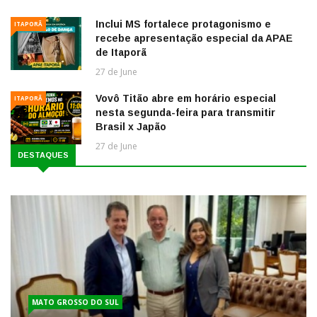
Inclui MS fortalece protagonismo e
ITAPORÃ
recebe apresentação especial da APAE
de Itaporã
27 de June
Vovô Titão abre em horário especial
ITAPORÃ
nesta segunda-feira para transmitir
Brasil x Japão
27 de June
DESTAQUES
MATO GROSSO DO SUL