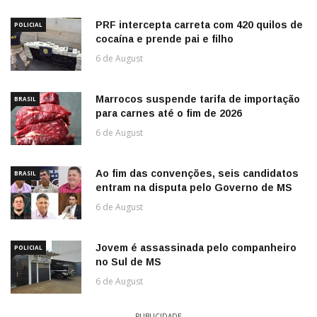
PRF intercepta carreta com 420 quilos de
POLICIAL
cocaína e prende pai e filho
6 de August
Marrocos suspende tarifa de importação
BRASIL
para carnes até o fim de 2026
6 de August
Ao fim das convenções, seis candidatos
BRASIL
entram na disputa pelo Governo de MS
6 de August
Jovem é assassinada pelo companheiro
POLICIAL
no Sul de MS
6 de August
PUBLICIDADE