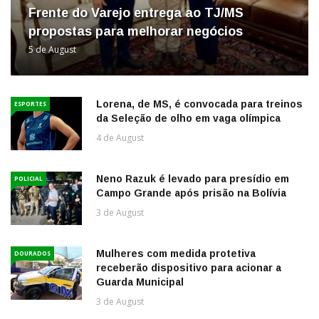
Frente do Varejo entrega ao TJ/MS
propostas para melhorar negócios
5 de August
Lorena, de MS, é convocada para treinos
ESPORTES
da Seleção de olho em vaga olímpica
4 de August
Neno Razuk é levado para presídio em
POLICIAL
Campo Grande após prisão na Bolívia
3 de August
Mulheres com medida protetiva
DOURADOS
receberão dispositivo para acionar a
Guarda Municipal
3 de August