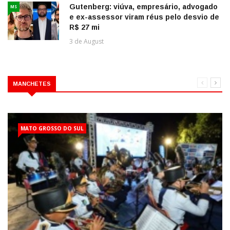
Gutenberg: viúva, empresário, advogado
MS
e ex-assessor viram réus pelo desvio de
R$ 27 mi
3 de August
MANCHETES
MATO GROSSO DO SUL