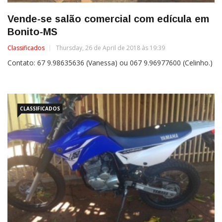
Vende-se salão comercial com edícula em
Bonito-MS
Classificados
Thursday, 26 de April de 2018 às 19:39
Contato: 67 9.98635636 (Vanessa) ou 067 9.96977600 (Celinho.)
CLASSIFICADOS