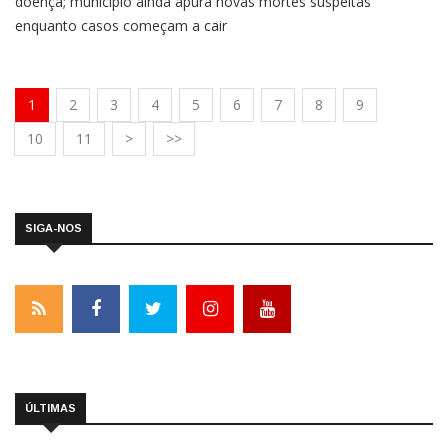
doença; município ainda apura novas mortes suspeitas
enquanto casos começam a cair
1
2
3
4
5
6
7
8
9
10
11
>
>>
SIGA-NOS
ÚLTIMAS