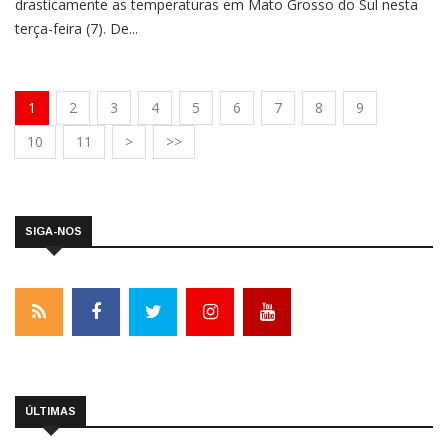
drasticamente as temperaturas em Mato Grosso do Sul nesta
terça-feira (7). De...
1
2
3
4
5
6
7
8
9
10
11
>
>>
SIGA-NOS
ÚLTIMAS