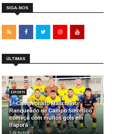
SIGA-NOS
ÚLTIMAS
ESPORTE
1º Campeonato Masculino
Ranqueado de Campo Sintético
começa com muitos gols em
Itaporã
5 de August