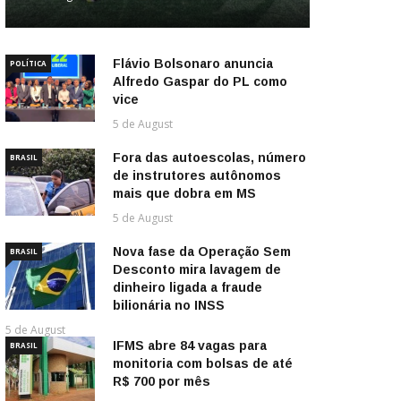
Flávio Bolsonaro anuncia
POLÍTICA
Alfredo Gaspar do PL como
vice
5 de August
Fora das autoescolas, número
BRASIL
de instrutores autônomos
mais que dobra em MS
5 de August
Nova fase da Operação Sem
BRASIL
Desconto mira lavagem de
dinheiro ligada a fraude
bilionária no INSS
5 de August
IFMS abre 84 vagas para
BRASIL
monitoria com bolsas de até
R$ 700 por mês