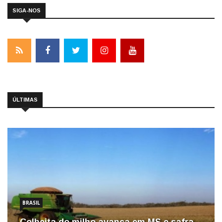
SIGA-NOS
ÚLTIMAS
BRASIL
Colheita do milho avança em MS e safra