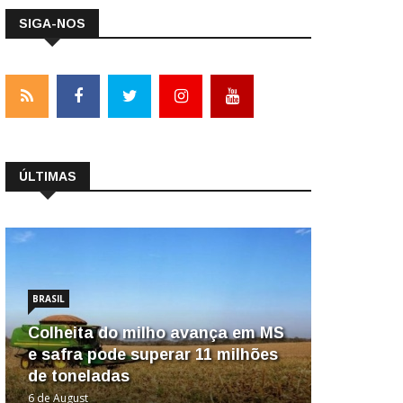
SIGA-NOS
ÚLTIMAS
BRASIL
Colheita do milho avança em MS
e safra pode superar 11 milhões
de toneladas
6 de August