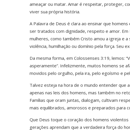
ameaçar ou matar. Amar é respeitar, proteger, co
viver sua própria história.
A Palavra de Deus é clara ao ensinar que homens 
ser tratados com dignidade, respeito e amor. Em E
mulheres, como também Cristo amou a igreja e a s
violência, humilhação ou domínio pela força. Seu e
Da mesma forma, em Colossenses 3:19, lemos: “Vó
asperamente”. Infelizmente, muitos homens se afa
movidos pelo orgulho, pela ira, pelo egoísmo e p
Talvez esteja na hora de o mundo entender que 
apenas nas leis dos homens, mas também no retor
Famílias que oram juntas, dialogam, cultivam respe
mais equilibrados, amorosos e preparados para co
Que Deus toque o coração dos homens violentos a
gerações aprendam que a verdadeira força do ho