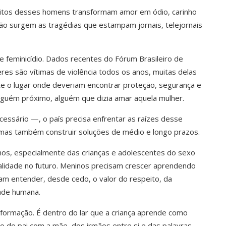
uitos desses homens transformam amor em ódio, carinho
ão surgem as tragédias que estampam jornais, telejornais
 feminicídio. Dados recentes do Fórum Brasileiro de
es são vítimas de violência todos os anos, muitas delas
e o lugar onde deveriam encontrar proteção, segurança e
lguém próximo, alguém que dizia amar aquela mulher.
essário —, o país precisa enfrentar as raízes desse
 mas também construir soluções de médio e longo prazos.
hos, especialmente das crianças e adolescentes do sexo
lidade no futuro. Meninos precisam crescer aprendendo
am entender, desde cedo, o valor do respeito, da
dade humana.
formação. É dentro do lar que a criança aprende como
 do pai com a mãe, dos irmãos entre si e das palavras