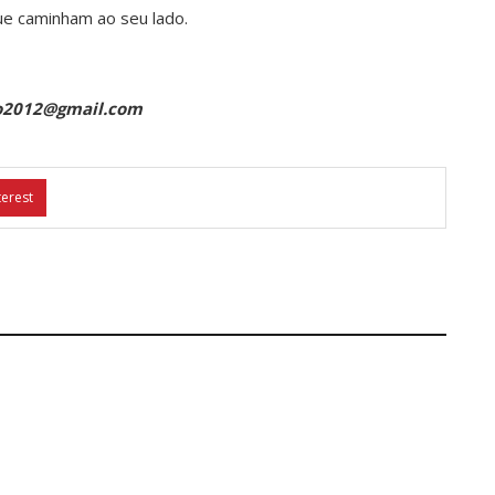
ue caminham ao seu lado.
ino2012@gmail.com
terest