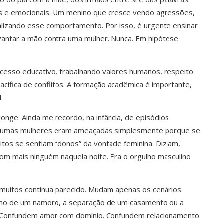
is e emocionais. Um menino que cresce vendo agressões,
alizando esse comportamento. Por isso, é urgente ensinar
vantar a mão contra uma mulher. Nunca. Em hipótese
cesso educativo, trabalhando valores humanos, respeito
acífica de conflitos. A formação acadêmica é importante,
.
longe. Ainda me recordo, na infância, de episódios
lgumas mulheres eram ameaçadas simplesmente porque se
os se sentiam “donos” da vontade feminina. Diziam,
com mais ninguém naquela noite. Era o orgulho masculino
uitos continua parecido. Mudam apenas os cenários.
no de um namoro, a separação de um casamento ou a
da. Confundem amor com domínio. Confundem relacionamento