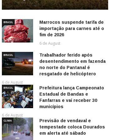
Marrocos suspende tarifa de
BRASIL
importação para carnes até o
fim de 2026
6 de August
Trabalhador ferido após
BRASIL
desentendimento em fazenda
no norte do Pantanal é
resgatado de helicóptero
6 de August
Prefeitura lança Campeonato
BRASIL
Estadual de Bandas e
Fanfarras e vai receber 30
municípios
6 de August
Previsão de vendaval e
CLIMA
tempestade coloca Dourados
em alerta até sábado