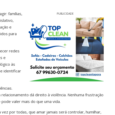
gir: famílias,
PUBLICIDADE
islativo,
cação e
idos para
lecer redes
as e
lógico às
 identificar
ências.
lacionamento dá direito à violência. Nenhuma frustração
 pode valer mais do que uma vida.
a vez por todas, que amar jamais será controlar, humilhar,