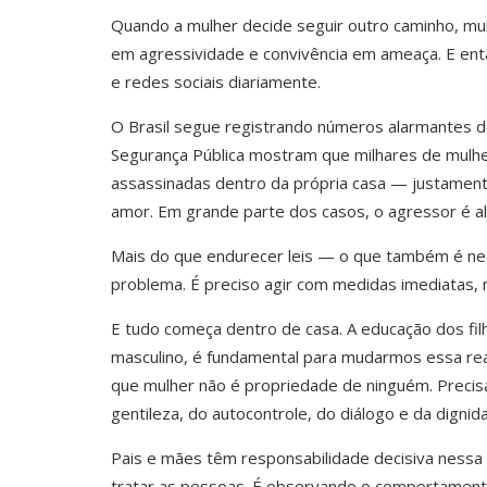
Quando a mulher decide seguir outro caminho, m
em agressividade e convivência em ameaça. E ent
e redes sociais diariamente.
O Brasil segue registrando números alarmantes de
Segurança Pública mostram que milhares de mulher
assassinadas dentro da própria casa — justament
amor. Em grande parte dos casos, o agressor é a
Mais do que endurecer leis — o que também é nec
problema. É preciso agir com medidas imediatas,
E tudo começa dentro de casa. A educação dos fil
masculino, é fundamental para mudarmos essa rea
que mulher não é propriedade de ninguém. Precis
gentileza, do autocontrole, do diálogo e da digni
Pais e mães têm responsabilidade decisiva nessa 
tratar as pessoas. É observando o comportamento