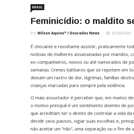
BRASIL
Feminicídio: o maldito 
Por
Wilson Aquino* / Dourados News
02/06/2026 -
É chocante e revoltante assistir, praticamente tod
notícias de mulheres assassinadas por maridos, 
ex-companheiros, noivos ou até namorados de p
semanas. Crimes bárbaros que se repetem em tod
deixam um rastro de dor, lágrimas, famílias destr
crianças marcadas para sempre pela violência.
O mais assustador é perceber que, em muitos de
o motivo principal é um sentimento doentio de p
que acreditam ter o direito de controlar a vida da
decidir seus passos, vigiar suas escolhas e, princ
não aceitar um “não”, uma separação ou o fim de 