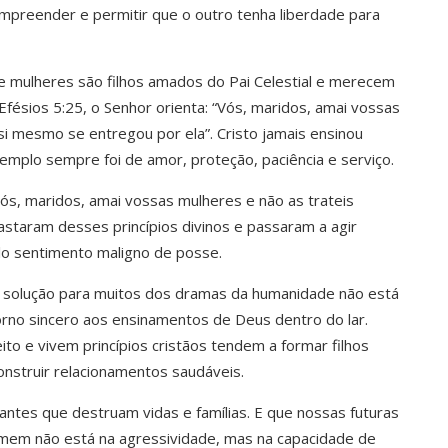
mpreender e permitir que o outro tenha liberdade para
e mulheres são filhos amados do Pai Celestial e merecem
fésios 5:25, o Senhor orienta: “Vós, maridos, amai vossas
i mesmo se entregou por ela”. Cristo jamais ensinou
xemplo sempre foi de amor, proteção, paciência e serviço.
s, maridos, amai vossas mulheres e não as trateis
staram desses princípios divinos e passaram a agir
elo sentimento maligno de posse.
a solução para muitos dos dramas da humanidade não está
no sincero aos ensinamentos de Deus dentro do lar.
ito e vivem princípios cristãos tendem a formar filhos
nstruir relacionamentos saudáveis.
ntes que destruam vidas e famílias. E que nossas futuras
mem não está na agressividade, mas na capacidade de