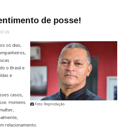
sentimento de posse!
 07:29
os os dias,
companheiros,
oucas
o o Brasil e
uídas e
sses casos,
osse. Homens
Foto: Reprodução
 mulher,
ipalmente,
um relacionamento.