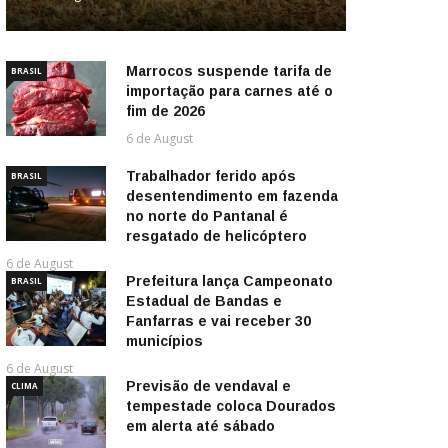
Marrocos suspende tarifa de
BRASIL
importação para carnes até o
fim de 2026
6 de August
Trabalhador ferido após
BRASIL
desentendimento em fazenda
no norte do Pantanal é
resgatado de helicóptero
6 de August
Prefeitura lança Campeonato
BRASIL
Estadual de Bandas e
Fanfarras e vai receber 30
municípios
6 de August
Previsão de vendaval e
CLIMA
tempestade coloca Dourados
em alerta até sábado