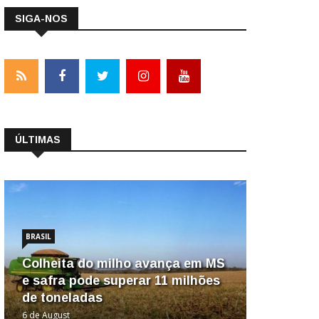
SIGA-NOS
ÚLTIMAS
BRASIL
Colheita do milho avança em MS
e safra pode superar 11 milhões
de toneladas
6 de August