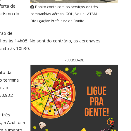
ferta de
Bonito conta com os serviços de três
turismo do
companhias aéreas: GOL, Azul e LATAM -
Divulgação: Prefeitura de Bonito
rão de
hos às 14h05. No sentido contrário, as aeronaves
nito às 10h30.
PUBLICIDADE
nto da
o terminal
r ao
50.932
 três
 a Azul foi a
com aumento