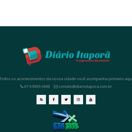
. Todos os acontecimentos da nossa cidade você acompanha primeiro aqui. 
67 9.9929-3696
contato@diarioitapora.com.br