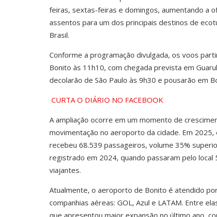
feiras, sextas-feiras e domingos, aumentando a o
assentos para um dos principais destinos de eco
Brasil.
Conforme a programação divulgada, os voos parti
Bonito às 11h10, com chegada prevista em Guarul
decolarão de São Paulo às 9h30 e pousarão em Bo
CURTA O DIÁRIO NO FACEBOOK
A ampliação ocorre em um momento de crescime
movimentação no aeroporto da cidade. Em 2025, 
recebeu 68.539 passageiros, volume 35% superio
registrado em 2024, quando passaram pelo local 
viajantes.
Atualmente, o aeroporto de Bonito é atendido por
companhias aéreas: GOL, Azul e LATAM. Entre elas,
que apresentou maior expansão no último ano, 