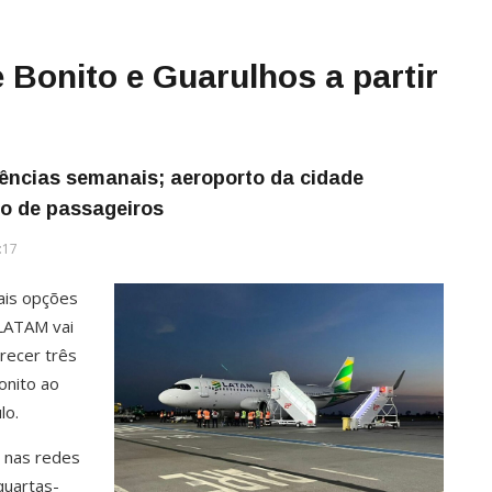
 Bonito e Guarulhos a partir
ências semanais; aeroporto da cidade
o de passageiros
:17
ais opções
 LATAM vai
recer três
onito ao
lo.
o nas redes
quartas-