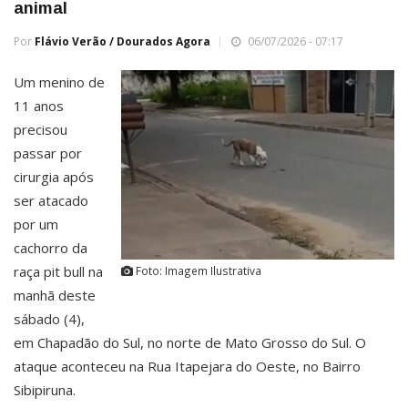
animal
Por
Flávio Verão / Dourados Agora
06/07/2026 - 07:17
Um menino de
11 anos
precisou
passar por
cirurgia após
ser atacado
por um
cachorro da
raça pit bull na
Foto: Imagem Ilustrativa
manhã deste
sábado (4),
em Chapadão do Sul, no norte de Mato Grosso do Sul. O
ataque aconteceu na Rua Itapejara do Oeste, no Bairro
Sibipiruna.