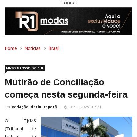
PUBLICIDADE
Home
Notícias
Brasil
MATO GROSSO DO SUL
Mutirão de Conciliação
começa nesta segunda-feira
Por
Redação Diário Itaporã
03/11/2025 - 07:31
O TJ/MS
(Tribunal de
Justiça de