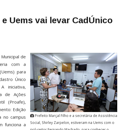
o e Uems vai levar CadÚnico
 Municipal de
ceria com a
 (Uems) para
adastro Único
 iniciativa,
ia de Ações
il (Proafe),
ento: Edição
Prefeito Marçal Filho e a secretária de Assistência
ca no campus
Social, Shirley Zarpelon, estiveram na Uems com o
m funciona a
pró-reitor Fernando Machado, para conhecer o