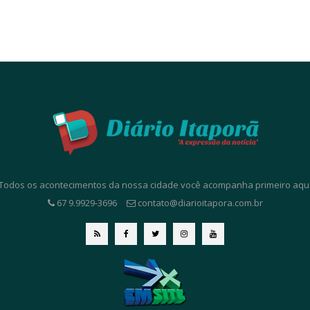
. Todos os acontecimentos da nossa cidade você acompanha primeiro aqui. 
67 9.9929-3696
contato@diarioitapora.com.br