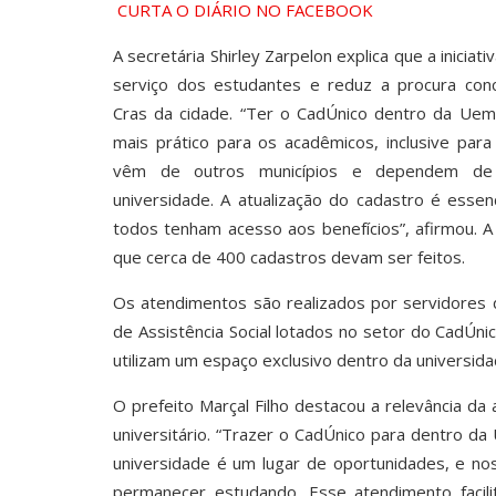
CURTA O DIÁRIO NO FACEBOOK
A secretária Shirley Zarpelon explica que a iniciat
serviço dos estudantes e reduz a procura con
Cras da cidade. “Ter o CadÚnico dentro da Uem
mais prático para os acadêmicos, inclusive par
vêm de outros municípios e dependem de 
universidade. A atualização do cadastro é essen
todos tenham acesso aos benefícios”, afirmou. A
que cerca de 400 cadastros devam ser feitos.
Os atendimentos são realizados por servidores 
de Assistência Social lotados no setor do CadÚni
utilizam um espaço exclusivo dentro da universida
O prefeito Marçal Filho destacou a relevância da
universitário. “Trazer o CadÚnico para dentro d
universidade é um lugar de oportunidades, e no
permanecer estudando. Esse atendimento facil