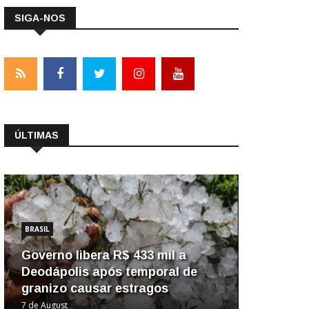
SIGA-NOS
ÚLTIMAS
BRASIL
Governo libera R$ 433 mil a
Deodápolis após temporal de
granizo causar estragos
7 de August