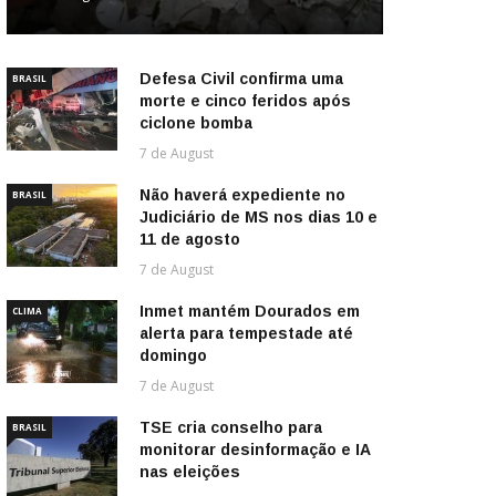
Defesa Civil confirma uma
BRASIL
morte e cinco feridos após
ciclone bomba
7 de August
Não haverá expediente no
BRASIL
Judiciário de MS nos dias 10 e
11 de agosto
7 de August
Inmet mantém Dourados em
CLIMA
alerta para tempestade até
domingo
7 de August
TSE cria conselho para
BRASIL
monitorar desinformação e IA
nas eleições