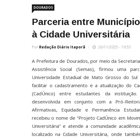
DOURADOS
Parceria entre Municípi
à Cidade Universitária
Por
Redação Diário Itaporã
26/11/2025 - 19:55
A Prefeitura de Dourados, por meio da Secretaria
Assistência Social (Semas), firmou uma par
Universidade Estadual de Mato Grosso do Sul
facilitar o cadastramento e a atualização do C
(CadÚnico) entre estudantes da instituição. A
desenvolvida em conjunto com a Pró-Reitor
Afirmativas, Equidade e Permanência Estudant
recebeu o nome de “Projeto CadÚnico em Movim
Universitária” e atende a comunidade acadêmi
localizado na Cidade Universitária, onde també