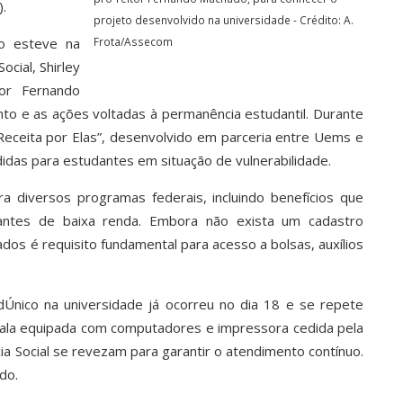
.
projeto desenvolvido na universidade - Crédito: A.
Frota/Assecom
ho esteve na
cial, Shirley
tor Fernando
o e as ações voltadas à permanência estudantil. Durante
“Receita por Elas”, desenvolvido em parceria entre Uems e
idas para estudantes em situação de vulnerabilidade.
 diversos programas federais, incluindo benefícios que
antes de baixa renda. Embora não exista um cadastro
dados é requisito fundamental para acesso a bolsas, auxílios
nico na universidade já ocorreu no dia 18 e se repete
 sala equipada com computadores e impressora cedida pela
ia Social se revezam para garantir o atendimento contínuo.
do.