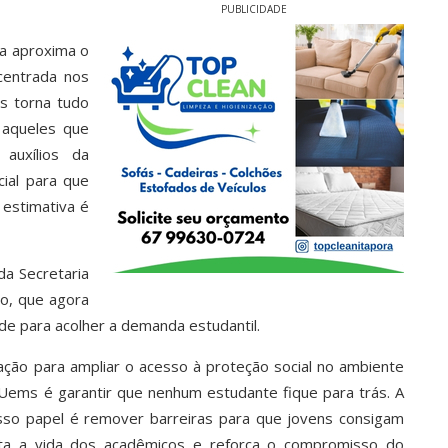
PUBLICIDADE
iva aproxima o
centrada nos
s torna tudo
a aqueles que
auxílios da
cial para que
 estimativa é
da Secretaria
co, que agora
de para acolher a demanda estudantil.
 ação para ampliar o acesso à proteção social no ambiente
a Uems é garantir que nenhum estudante fique para trás. A
sso papel é remover barreiras para que jovens consigam
ita a vida dos acadêmicos e reforça o compromisso do