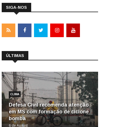
SIGA-NOS
ÚLTIMAS
CLIMA
Defesa Civil recomenda atenção
em MS com formação de ciclone
bomba
6 de August