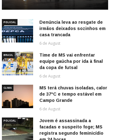
Denúncia leva ao resgate de
POLICIAL
irmãos deixados sozinhos em
casa trancada
6 de August
Time de MS vai enfrentar
BRASIL
equipe gaúcha por ida à final
da copa de futsal
6 de August
MS terá chuvas isoladas, calor
CLIMA
de 37ºC e tempo estável em
Campo Grande
6 de August
Jovem é assassinada a
POLICIAL
facadas e suspeito foge; MS
registra segundo feminicídio
em 24 horas