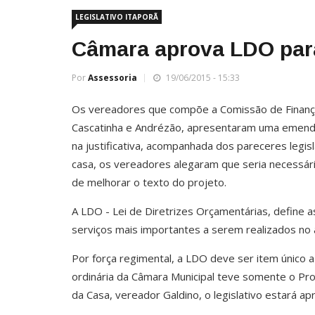
LEGISLATIVO ITAPORÃ
Câmara aprova LDO par
Por
Assessoria
19/06/2015 - 15:33
Os vereadores que compõe a Comissão de Finança
Cascatinha e Andrézão, apresentaram uma emenda 
na justificativa, acompanhada dos pareceres legisl
casa, os vereadores alegaram que seria necessár
de melhorar o texto do projeto.
A LDO - Lei de Diretrizes Orçamentárias, define a
serviços mais importantes a serem realizados no 
Por força regimental, a LDO deve ser item único a 
ordinária da Câmara Municipal teve somente o Pr
da Casa, vereador Galdino, o legislativo estará a