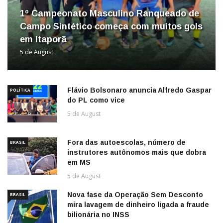
1º Campeonato Masculino Ranqueado de
Campo Sintético começa com muitos gols
em Itaporã
5 de August
Flávio Bolsonaro anuncia Alfredo Gaspar
POLÍTICA
do PL como vice
5 de August
Fora das autoescolas, número de
BRASIL
instrutores autônomos mais que dobra
em MS
5 de August
Nova fase da Operação Sem Desconto
BRASIL
mira lavagem de dinheiro ligada a fraude
bilionária no INSS