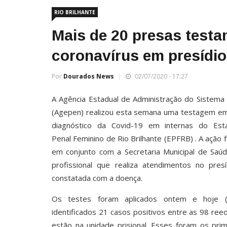
RIO BRILHANTE
Mais de 20 presas testa
coronavírus em presídio
Por
Dourados News
02/07/2020 - 17:27
A Agência Estadual de Administração do Sistema 
(Agepen) realizou esta semana uma testagem e
diagnóstico da Covid-19 em internas do Est
Penal Feminino de Rio Brilhante (EPFRB) . A ação 
em conjunto com a Secretaria Municipal de Saú
profissional que realiza atendimentos no presí
constatada com a doença.
Os testes foram aplicados ontem e hoje (
identificados 21 casos positivos entre as 98 re
estão na unidade prisional. Esses foram os prim