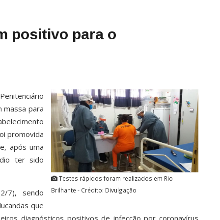
m positivo para o
Penitenciário
m massa para
abelecimento
foi promovida
de, após uma
dio ter sido
Testes rápidos foram realizados em Rio
Brilhante - Crédito: Divulgação
2/7), sendo
educandas que
eiros diagnósticos positivos de infecção por coronavírus