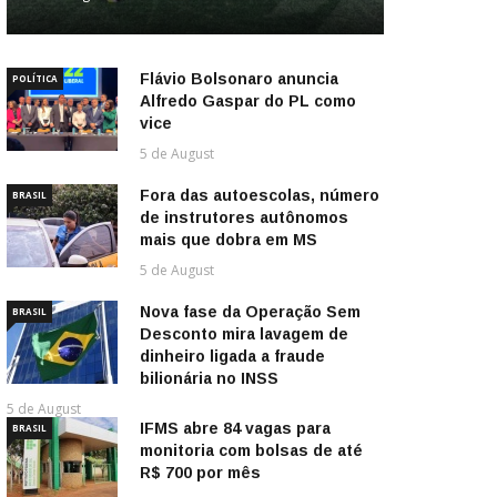
Flávio Bolsonaro anuncia
POLÍTICA
Alfredo Gaspar do PL como
vice
5 de August
Fora das autoescolas, número
BRASIL
de instrutores autônomos
mais que dobra em MS
5 de August
Nova fase da Operação Sem
BRASIL
Desconto mira lavagem de
dinheiro ligada a fraude
bilionária no INSS
5 de August
IFMS abre 84 vagas para
BRASIL
monitoria com bolsas de até
R$ 700 por mês