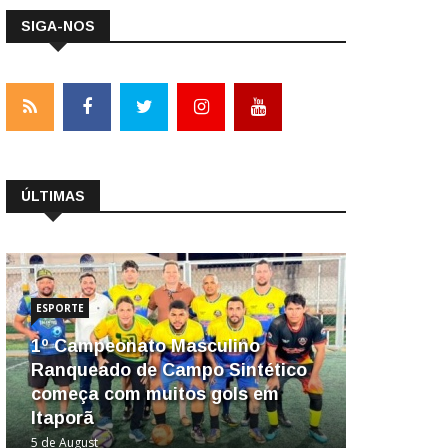
SIGA-NOS
ÚLTIMAS
ESPORTE
1º Campeonato Masculino
Ranqueado de Campo Sintético
começa com muitos gols em
Itaporã
5 de August