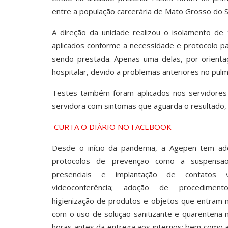
entre a população carcerária de Mato Grosso do S
A direção da unidade realizou o isolamento de 
aplicados conforme a necessidade e protocolo p
sendo prestada. Apenas uma delas, por orienta
hospitalar, devido a problemas anteriores no pulm
Testes também foram aplicados nos servidores
servidora com sintomas que aguarda o resultado,
CURTA O DIÁRIO NO FACEBOOK
Desde o início da pandemia, a Agepen tem ad
protocolos de prevenção como a suspensão
presenciais e implantação de contatos v
videoconferência; adoção de procedimen
higienização de produtos e objetos que entram 
com o uso de solução sanitizante e quarentena 
horas antes da entrega aos internos; bem como 