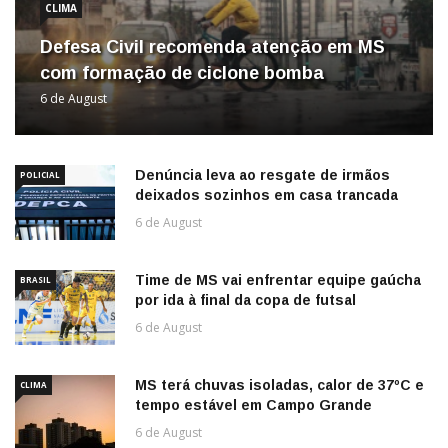
CLIMA
Defesa Civil recomenda atenção em MS
com formação de ciclone bomba
6 de August
Denúncia leva ao resgate de irmãos
POLICIAL
deixados sozinhos em casa trancada
6 de August
Time de MS vai enfrentar equipe gaúcha
BRASIL
por ida à final da copa de futsal
6 de August
MS terá chuvas isoladas, calor de 37ºC e
CLIMA
tempo estável em Campo Grande
6 de August