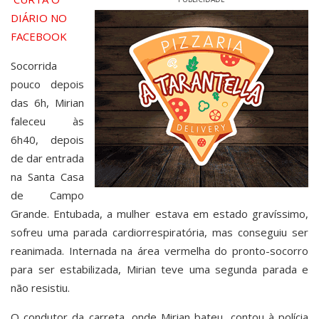
DIÁRIO NO
FACEBOOK
Socorrida
pouco depois
das 6h, Mirian
faleceu às
6h40, depois
de dar entrada
na Santa Casa
de Campo
Grande. Entubada, a mulher estava em estado gravíssimo,
sofreu uma parada cardiorrespiratória, mas conseguiu ser
reanimada. Internada na área vermelha do pronto-socorro
para ser estabilizada, Mirian teve uma segunda parada e
não resistiu.
O condutor da carreta, onde Mirian bateu, contou à polícia