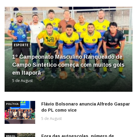
ESPORTE
1º Campeonato Masculino Ranqueado de
Campo Sintético começa com muitos gols
em Itaporã
5 de August
Flávio Bolsonaro anuncia Alfredo Gaspar
POLÍTICA
do PL como vice
5 de August
Fora das autoescolas, número de
BRASIL