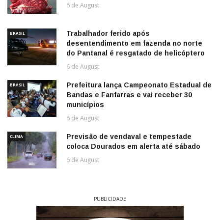
6 de August
Trabalhador ferido após
BRASIL
desentendimento em fazenda no norte
do Pantanal é resgatado de helicóptero
6 de August
Prefeitura lança Campeonato Estadual de
BRASIL
Bandas e Fanfarras e vai receber 30
municípios
6 de August
Previsão de vendaval e tempestade
CLIMA
coloca Dourados em alerta até sábado
6 de August
PUBLICIDADE