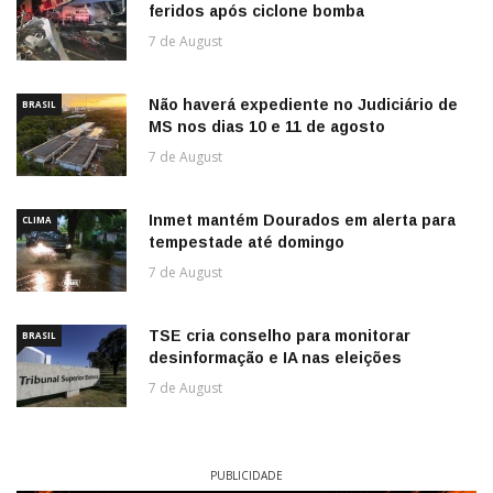
feridos após ciclone bomba
7 de August
Não haverá expediente no Judiciário de
BRASIL
MS nos dias 10 e 11 de agosto
7 de August
Inmet mantém Dourados em alerta para
CLIMA
tempestade até domingo
7 de August
TSE cria conselho para monitorar
BRASIL
desinformação e IA nas eleições
7 de August
PUBLICIDADE