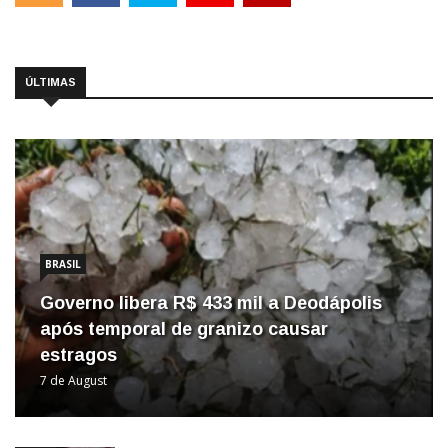
ÚLTIMAS
BRASIL
Governo libera R$ 433 mil a Deodápolis
após temporal de granizo causar
estragos
7 de August