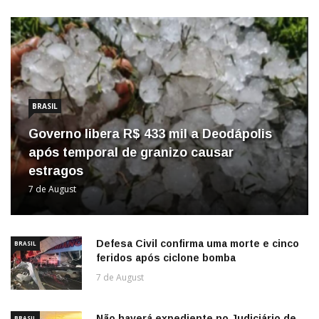
BRASIL
Governo libera R$ 433 mil a Deodápolis
após temporal de granizo causar
estragos
7 de August
Defesa Civil confirma uma morte e cinco
BRASIL
feridos após ciclone bomba
7 de August
Não haverá expediente no Judiciário de
BRASIL