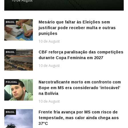
10 de August
Mesário que faltar às Eleições sem
BRASIL
justificar pode receber multa e outras
punições
10 de August
CBF reforça paralisação das competições
BRASIL
durante Copa Feminina em 2027
10 de August
Narcotraficante morto em confronto com
POLICIAL
Bope em MS era considerado ‘intocável’
na Bolívia
10 de August
Frente fria avança por MS com risco de
BRASIL
tempestade, mas calor ainda chega aos
37°C