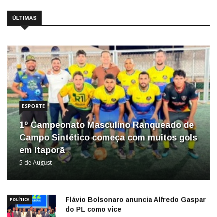
ÚLTIMAS
ESPORTE
1º Campeonato Masculino Ranqueado de
Campo Sintético começa com muitos gols
em Itaporã
5 de August
Flávio Bolsonaro anuncia Alfredo Gaspar
POLÍTICA
do PL como vice