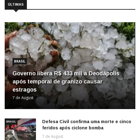
ÚLTIMAS
BRASIL
Governo libera R$ 433 mil a Deodápolis
após temporal de granizo causar
estragos
7 de August
Defesa Civil confirma uma morte e cinco
BRASIL
feridos após ciclone bomba
7 de August