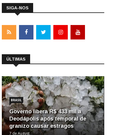
SIGA-NOS
ÚLTIMAS
BRASIL
Governo libera R$ 433 mil a
Deodápolis após temporal de
granizo causar estragos
7 de August