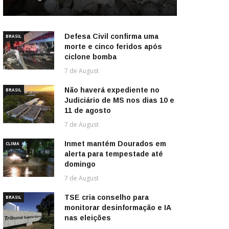
Defesa Civil confirma uma
BRASIL
morte e cinco feridos após
ciclone bomba
7 de August
Não haverá expediente no
BRASIL
Judiciário de MS nos dias 10 e
11 de agosto
7 de August
Inmet mantém Dourados em
CLIMA
alerta para tempestade até
domingo
7 de August
TSE cria conselho para
BRASIL
monitorar desinformação e IA
nas eleições