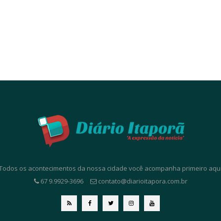
. Todos os acontecimentos da nossa cidade você acompanha primeiro aqui. 
67 9.9929-3696
contato@diarioitapora.com.br