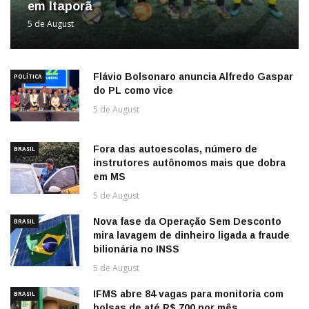
em Itaporã
5 de August
Flávio Bolsonaro anuncia Alfredo Gaspar
POLÍTICA
do PL como vice
5 de August
Fora das autoescolas, número de
BRASIL
instrutores autônomos mais que dobra
em MS
5 de August
Nova fase da Operação Sem Desconto
BRASIL
mira lavagem de dinheiro ligada a fraude
bilionária no INSS
5 de August
IFMS abre 84 vagas para monitoria com
BRASIL
bolsas de até R$ 700 por mês