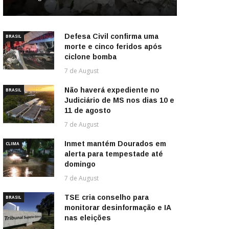
Defesa Civil confirma uma
BRASIL
morte e cinco feridos após
ciclone bomba
7 de August
Não haverá expediente no
BRASIL
Judiciário de MS nos dias 10 e
11 de agosto
7 de August
Inmet mantém Dourados em
CLIMA
alerta para tempestade até
domingo
7 de August
TSE cria conselho para
BRASIL
monitorar desinformação e IA
nas eleições