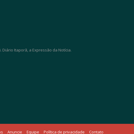
Diário Itaporã, a Expressão da Notícia.
os
Anuncie
Equipe
Política de privacidade
Contato