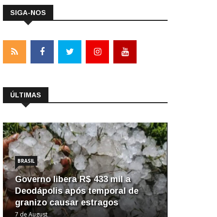
SIGA-NOS
ÚLTIMAS
BRASIL
Governo libera R$ 433 mil a
Deodápolis após temporal de
granizo causar estragos
7 de August