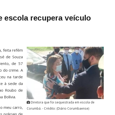
e escola recupera veículo
, feita refém
José de Souza
ento, de 57
o do crime. A
ceu na tarde
nte à sede da
 ao Roubo de
a Bolívia.
Diretora que foi sequestrada em escola de
 o meu carro,
Corumbá. - Crédito: (Diário Corumbaense)
 policiais de