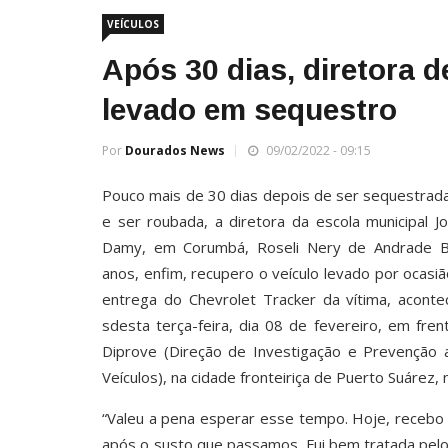
VEÍCULOS
Após 30 dias, diretora d
levado em sequestro
Por
Dourados News
09/02/2022 - 09:15
Pouco mais de 30 dias depois de ser sequestrada
e ser roubada, a diretora da escola municipal 
Damy, em Corumbá, Roseli Nery de Andrade B
anos, enfim, recupero o veículo levado por ocasiã
entrega do Chevrolet Tracker da vítima, aconte
sdesta terça-feira, dia 08 de fevereiro, em fre
Diprove (Direção de Investigação e Prevenção
Veículos), na cidade fronteiriça de Puerto Suárez, n
“Valeu a pena esperar esse tempo. Hoje, recebo
após o susto que passamos. Fui bem tratada pelos