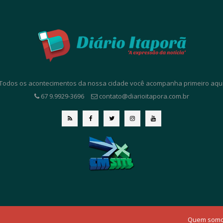
. Todos os acontecimentos da nossa cidade você acompanha primeiro aqui. 
67 9.9929-3696
contato@diarioitapora.com.br
Quem som