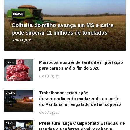
BRASIL
Colheita do milho avança em MS e safra
pode superar 11 milhões de toneladas
6 de August
Marrocos suspende tarifa de importação
BRASIL
para carnes até o fim de 2026
6 de August
Trabalhador ferido após
BRASIL
desentendimento em fazenda no norte
do Pantanal é resgatado de helicóptero
6 de August
Prefeitura lança Campeonato Estadual de
BRASIL
Bandas e Fanfarras e vai receber 30