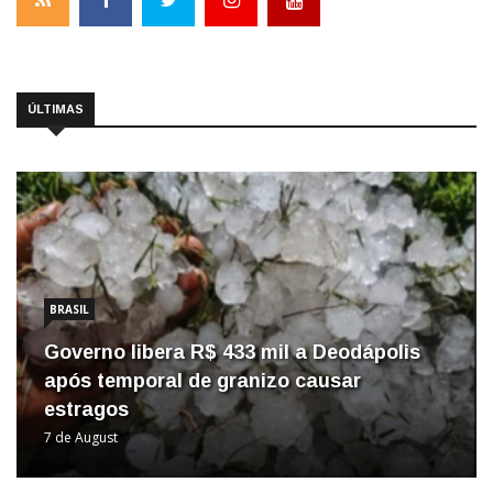
ÚLTIMAS
BRASIL
Governo libera R$ 433 mil a Deodápolis
após temporal de granizo causar
estragos
7 de August