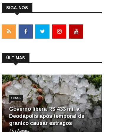
SIGA-NOS
ÚLTIMAS
BRASIL
Governo libera R$ 433 mil a
Deodápolis após temporal de
granizo causar estragos
7 de August