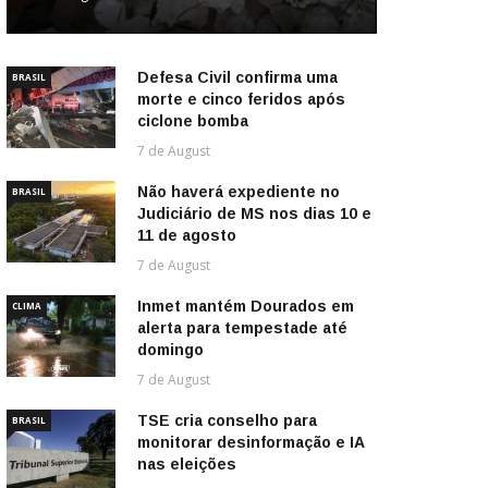
Defesa Civil confirma uma
BRASIL
morte e cinco feridos após
ciclone bomba
7 de August
Não haverá expediente no
BRASIL
Judiciário de MS nos dias 10 e
11 de agosto
7 de August
Inmet mantém Dourados em
CLIMA
alerta para tempestade até
domingo
7 de August
TSE cria conselho para
BRASIL
monitorar desinformação e IA
nas eleições