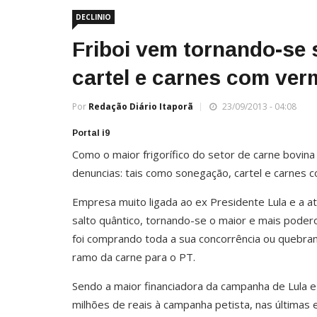
DECLINIO
Friboi vem tornando-se
cartel e carnes com ver
Por
Redação Diário Itaporã
23/09/2013 - 04:08
Portal i9
Como o maior frigorífico do setor de carne bovin
denuncias: tais como sonegação, cartel e carnes 
Empresa muito ligada ao ex Presidente Lula e a a
salto quântico, tornando-se o maior e mais poderos
foi comprando toda a sua concorrência ou quebr
ramo da carne para o PT.
Sendo a maior financiadora da campanha de Lula e
milhões de reais à campanha petista, nas últimas e