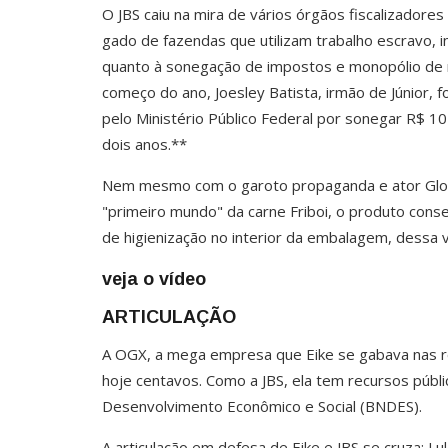
O JBS caiu na mira de vários órgãos fiscalizadores
gado de fazendas que utilizam trabalho escravo, 
quanto à sonegação de impostos e monopólio de
começo do ano, Joesley Batista, irmão de Júnior, f
pelo Ministério Público Federal por sonegar R$ 1
dois anos.**
Nem mesmo com o garoto propaganda e ator Glob
"primeiro mundo" da carne Friboi, o produto cons
de higienização no interior da embalagem, dessa
veja o vídeo
ARTICULAÇÃO
A OGX, a mega empresa que Eike se gabava nas ro
hoje centavos. Como a JBS, ela tem recursos públi
Desenvolvimento Econômico e Social (BNDES).
A articulação em defesa de Eike e JBS se cruza: Lu