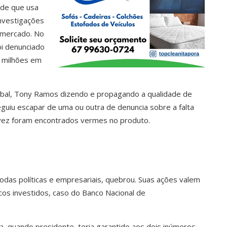
 de que usa
investigações
 mercado. No
oi denunciado
0 milhões em
al, Tony Ramos dizendo e propagando a qualidade de
eguiu escapar de uma ou outra de denuncia sobre a falta
 vez foram encontrados vermes no produto.
das políticas e empresariais, quebrou. Suas ações valem
cos investidos, caso do Banco Nacional de
la, quando presidente, teria garantido aos dois inúmeros