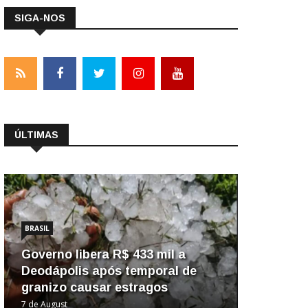
SIGA-NOS
ÚLTIMAS
BRASIL
Governo libera R$ 433 mil a
Deodápolis após temporal de
granizo causar estragos
7 de August