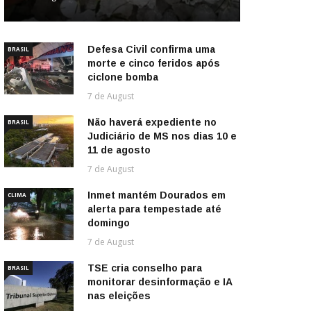
Defesa Civil confirma uma
BRASIL
morte e cinco feridos após
ciclone bomba
7 de August
Não haverá expediente no
BRASIL
Judiciário de MS nos dias 10 e
11 de agosto
7 de August
Inmet mantém Dourados em
CLIMA
alerta para tempestade até
domingo
7 de August
TSE cria conselho para
BRASIL
monitorar desinformação e IA
nas eleições