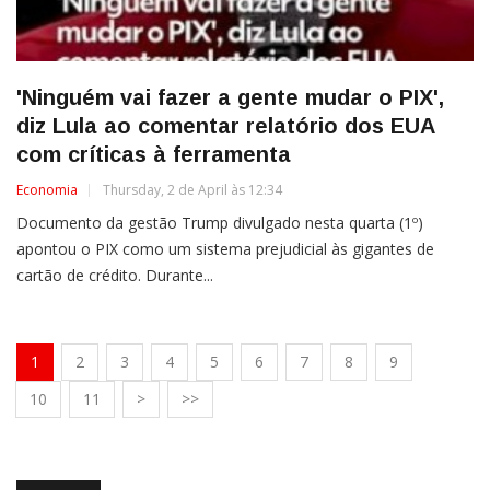
'Ninguém vai fazer a gente mudar o PIX',
diz Lula ao comentar relatório dos EUA
com críticas à ferramenta
Economia
Thursday, 2 de April às 12:34
Documento da gestão Trump divulgado nesta quarta (1º)
apontou o PIX como um sistema prejudicial às gigantes de
cartão de crédito. Durante...
1
2
3
4
5
6
7
8
9
10
11
>
>>