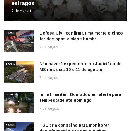
estragos
7 de August
Defesa Civil confirma uma morte e cinco
BRASIL
feridos após ciclone bomba
7 de August
Não haverá expediente no Judiciário de
BRASIL
MS nos dias 10 e 11 de agosto
7 de August
Inmet mantém Dourados em alerta para
CLIMA
tempestade até domingo
7 de August
TSE cria conselho para monitorar
BRASIL