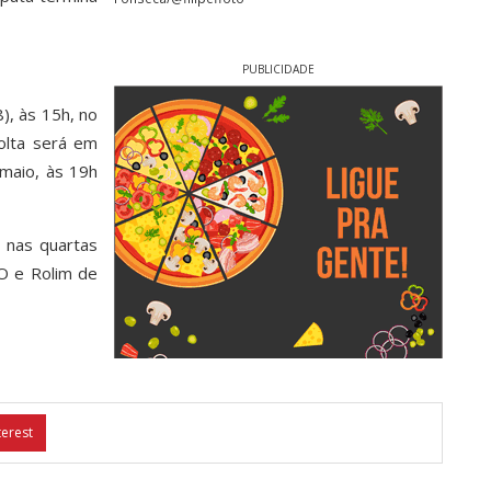
PUBLICIDADE
), às 15h, no
olta será em
 maio, às 19h
, nas quartas
GO e Rolim de
terest