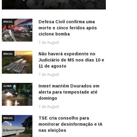
Defesa Civil confirma uma
BRASIL
morte e cinco feridos após
ciclone bomba
7 de August
Não haverá expediente no
BRASIL
Judiciário de MS nos dias 10 e
11 de agosto
7 de August
Inmet mantém Dourados em
CLIMA
alerta para tempestade até
domingo
7 de August
TSE cria conselho para
BRASIL
monitorar desinformação e IA
nas eleições