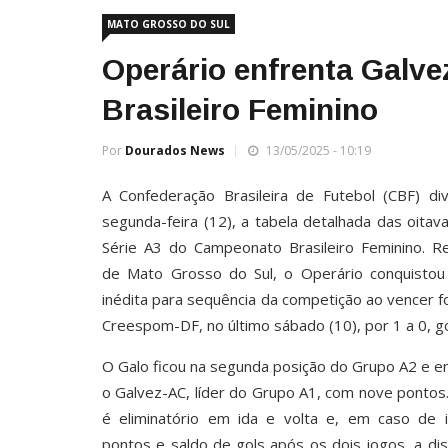
MATO GROSSO DO SUL
Operário enfrenta Galvez
Brasileiro Feminino
Por
Dourados News
13/05/2025 - 10:19
A Confederação Brasileira de Futebol (CBF) div
segunda-feira (12), a tabela detalhada das oitava
Série A3 do Campeonato Brasileiro Feminino. R
de Mato Grosso do Sul, o Operário conquistou c
inédita para sequência da competição ao vencer f
Creespom-DF, no último sábado (10), por 1 a 0, go
O Galo ficou na segunda posição do Grupo A2 e e
o Galvez-AC, líder do Grupo A1, com nove pontos
é eliminatório em ida e volta e, em caso de 
pontos e saldo de gols após os dois jogos, a di