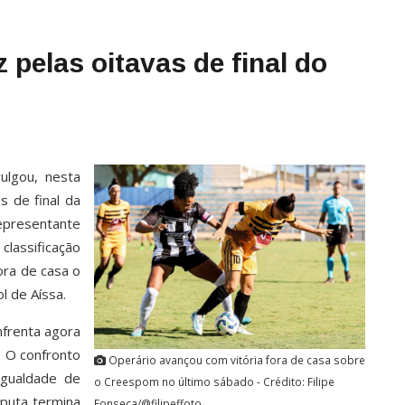
 pelas oitavas de final do
ulgou, nesta
s de final da
epresentante
lassificação
ora de casa o
l de Aíssa.
nfrenta agora
. O confronto
Operário avançou com vitória fora de casa sobre
igualdade de
o Creespom no último sábado - Crédito: Filipe
sputa termina
Fonseca/@filipeffoto