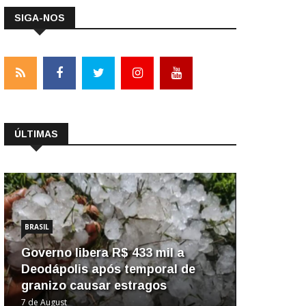
SIGA-NOS
ÚLTIMAS
BRASIL
Governo libera R$ 433 mil a
Deodápolis após temporal de
granizo causar estragos
7 de August