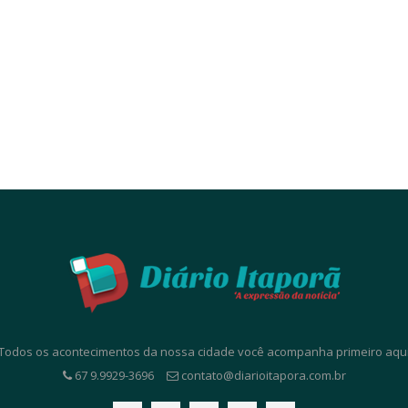
. Todos os acontecimentos da nossa cidade você acompanha primeiro aqui. 
67 9.9929-3696
contato@diarioitapora.com.br