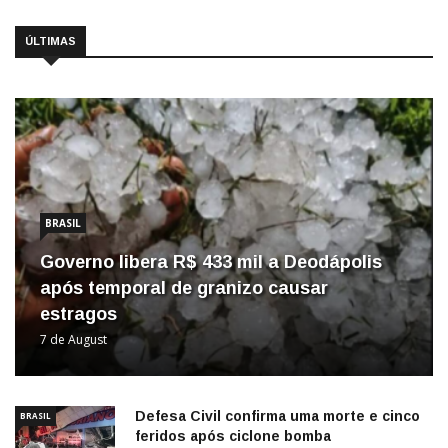
ÚLTIMAS
BRASIL
Governo libera R$ 433 mil a Deodápolis
após temporal de granizo causar
estragos
7 de August
Defesa Civil confirma uma morte e cinco
BRASIL
feridos após ciclone bomba