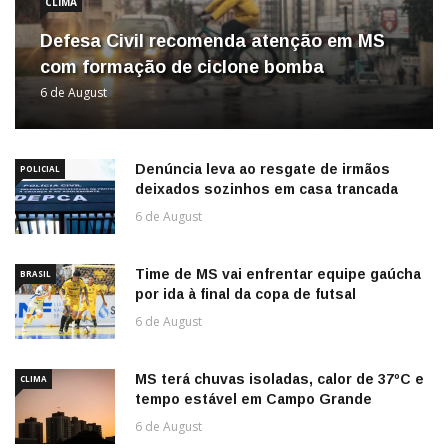
CLIMA
Defesa Civil recomenda atenção em MS
com formação de ciclone bomba
6 de August
Denúncia leva ao resgate de irmãos
POLICIAL
deixados sozinhos em casa trancada
6 de August
Time de MS vai enfrentar equipe gaúcha
BRASIL
por ida à final da copa de futsal
6 de August
MS terá chuvas isoladas, calor de 37ºC e
CLIMA
tempo estável em Campo Grande
6 de August