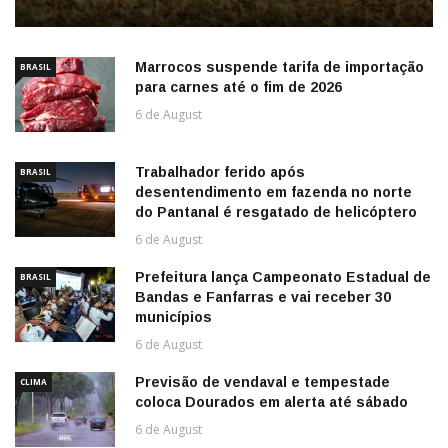
Marrocos suspende tarifa de importação
BRASIL
para carnes até o fim de 2026
6 de August
Trabalhador ferido após
BRASIL
desentendimento em fazenda no norte
do Pantanal é resgatado de helicóptero
6 de August
Prefeitura lança Campeonato Estadual de
BRASIL
Bandas e Fanfarras e vai receber 30
municípios
6 de August
Previsão de vendaval e tempestade
CLIMA
coloca Dourados em alerta até sábado
6 de August