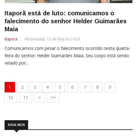
Itaporã está de luto: comunicamos o
falecimento do senhor Helder Guimarães
Maia
Itaporã
Wednesday, 13 de May às 14:59
Comunicamos com pesar o falecimento ocorrido nesta quarta-
feira do senhor: Helder Guimarães Maia. Seu corpo está sendo
velado por...
1
2
3
4
5
6
7
8
9
10
11
>
>>
SIGA-NOS