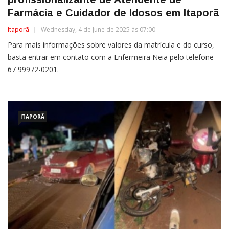
Farmácia e Cuidador de Idosos em Itaporã
Itaporã
Wednesday, 4 de June de 2025 às 07:00
Para mais informações sobre valores da matrícula e do curso,
basta entrar em contato com a Enfermeira Neia pelo telefone
67 99972-0201.
ITAPORÃ