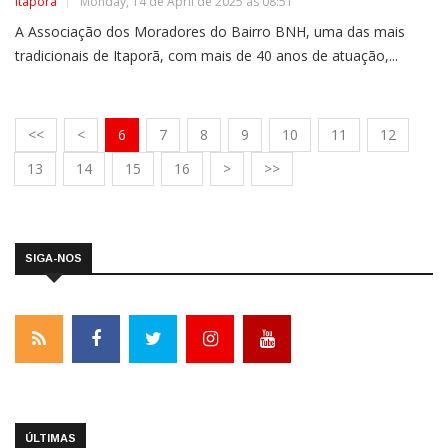
Itaporã
Monday, 14 de April de 2025 às 08:51
A Associação dos Moradores do Bairro BNH, uma das mais
tradicionais de Itaporã, com mais de 40 anos de atuação,...
<<
<
6
7
8
9
10
11
12
13
14
15
16
>
>>
SIGA-NOS
ÚLTIMAS