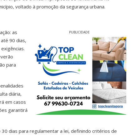
unicípio, voltado à promoção da segurança urbana.
ação: as
PUBLICIDADE
 até 90 dias,
 exigências.
deverão
ão para
enalidades
ta diária,
ará em casos
ões garantirá
30 dias para regulamentar a lei, definindo critérios de