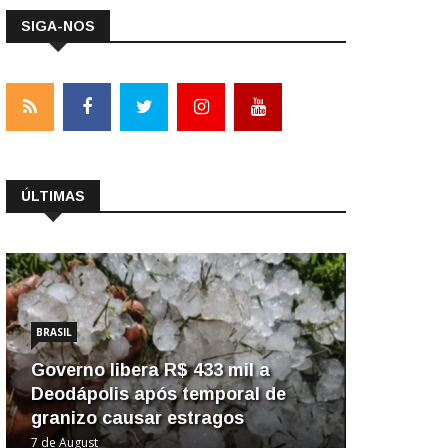
SIGA-NOS
ÚLTIMAS
BRASIL
Governo libera R$ 433 mil a
Deodápolis após temporal de
granizo causar estragos
7 de August