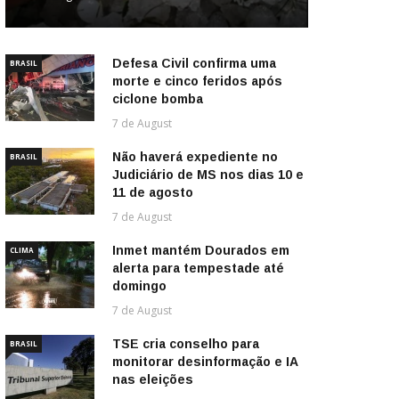
Defesa Civil confirma uma
BRASIL
morte e cinco feridos após
ciclone bomba
7 de August
Não haverá expediente no
BRASIL
Judiciário de MS nos dias 10 e
11 de agosto
7 de August
Inmet mantém Dourados em
CLIMA
alerta para tempestade até
domingo
7 de August
TSE cria conselho para
BRASIL
monitorar desinformação e IA
nas eleições