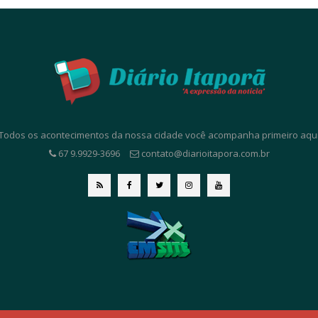
. Todos os acontecimentos da nossa cidade você acompanha primeiro aqui. 
67 9.9929-3696
contato@diarioitapora.com.br