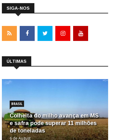
SIGA-NOS
ÚLTIMAS
BRASIL
Colheita do milho avança em MS
e safra pode superar 11 milhões
de toneladas
6 de August