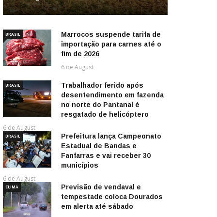
Marrocos suspende tarifa de
BRASIL
importação para carnes até o
fim de 2026
6 de August
Trabalhador ferido após
BRASIL
desentendimento em fazenda
no norte do Pantanal é
resgatado de helicóptero
6 de August
Prefeitura lança Campeonato
BRASIL
Estadual de Bandas e
Fanfarras e vai receber 30
municípios
6 de August
Previsão de vendaval e
CLIMA
tempestade coloca Dourados
em alerta até sábado