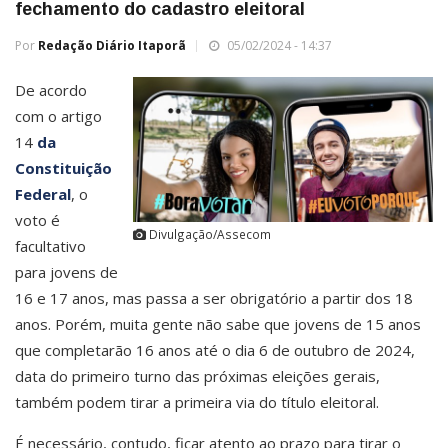
fechamento do cadastro eleitoral
Por
Redação Diário Itaporã
05/02/2024 - 14:37
De acordo
com o artigo
14
da
Constituição
Federal
, o
voto é
Divulgação/Assecom
facultativo
para jovens de
16 e 17 anos, mas passa a ser obrigatório a partir dos 18
anos. Porém, muita gente não sabe que jovens de 15 anos
que completarão 16 anos até o dia 6 de outubro de 2024,
data do primeiro turno das próximas eleições gerais,
também podem tirar a primeira via do título eleitoral.
É necessário, contudo, ficar atento ao prazo para tirar o