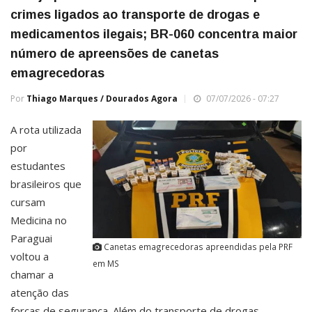
crimes ligados ao transporte de drogas e
medicamentos ilegais; BR-060 concentra maior
número de apreensões de canetas
emagrecedoras
Por
Thiago Marques / Dourados Agora
07/07/2026 - 07:27
A rota utilizada
por
estudantes
brasileiros que
cursam
Medicina no
Paraguai
Canetas emagrecedoras apreendidas pela PRF
voltou a
em MS
chamar a
atenção das
forças de segurança. Além do transporte de drogas,