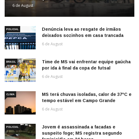
6 de August
Denúncia leva ao resgate de irmãos
POLICIAL
deixados sozinhos em casa trancada
6 de August
Time de MS vai enfrentar equipe gaúcha
BRASIL
por ida à final da copa de futsal
6 de August
MS terá chuvas isoladas, calor de 37ºC e
CLIMA
tempo estável em Campo Grande
6 de August
Jovem é assassinada a facadas e
POLICIAL
suspeito foge; MS registra segundo