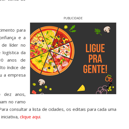
PUBLICIDADE
timento para
onfiança e a
 de líder no
logística da
 30 anos de
lto índice de
ou a empresa
e dez anos,
tuam no ramo
ara consultar a lista de cidades, os editais para cada uma
iniciativa,
clique aqui
.