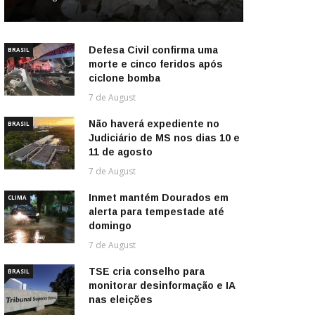
Defesa Civil confirma uma
BRASIL
morte e cinco feridos após
ciclone bomba
7 de August
Não haverá expediente no
BRASIL
Judiciário de MS nos dias 10 e
11 de agosto
7 de August
Inmet mantém Dourados em
CLIMA
alerta para tempestade até
domingo
7 de August
TSE cria conselho para
BRASIL
monitorar desinformação e IA
nas eleições