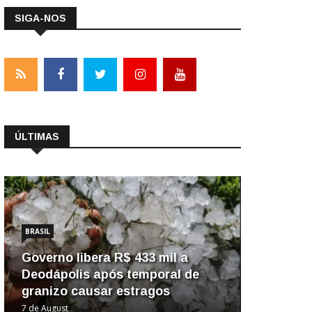
SIGA-NOS
ÚLTIMAS
BRASIL
Governo libera R$ 433 mil a
Deodápolis após temporal de
granizo causar estragos
7 de August