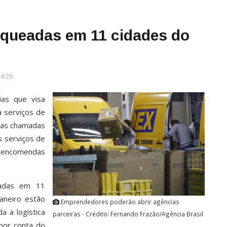
anqueadas em 11 cidades do
14:26
ias que visa
a serviços de
 as chamadas
s serviços de
e encomendas
eadas em 11
Janeiro estão
Emprendedores poderão abrir agências
a a logística
parceiras - Crédito: Fernando Frazão/Agência Brasil
por conta do