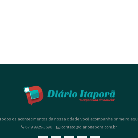
. Todos os acontecimentos da nossa cidade você acompanha primeiro aqui. 
67 9.9929-3696
contato@diarioitapora.com.br