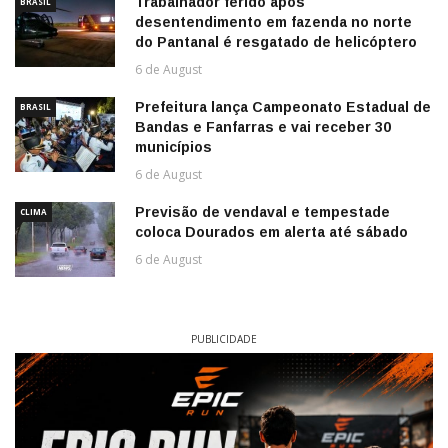
Trabalhador ferido após
BRASIL
desentendimento em fazenda no norte
do Pantanal é resgatado de helicóptero
6 de August
Prefeitura lança Campeonato Estadual de
BRASIL
Bandas e Fanfarras e vai receber 30
municípios
6 de August
Previsão de vendaval e tempestade
CLIMA
coloca Dourados em alerta até sábado
6 de August
PUBLICIDADE