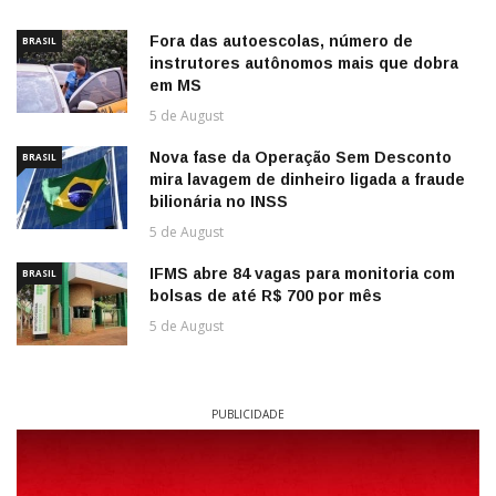
Fora das autoescolas, número de
BRASIL
instrutores autônomos mais que dobra
em MS
5 de August
Nova fase da Operação Sem Desconto
BRASIL
mira lavagem de dinheiro ligada a fraude
bilionária no INSS
5 de August
IFMS abre 84 vagas para monitoria com
BRASIL
bolsas de até R$ 700 por mês
5 de August
PUBLICIDADE