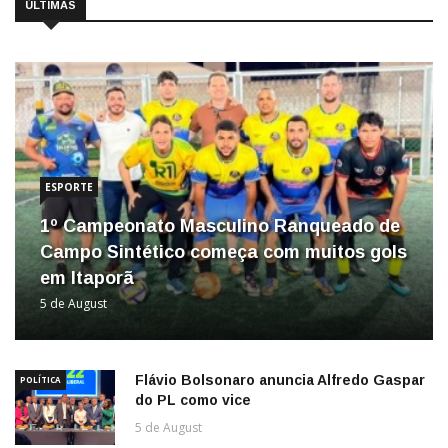
ÚLTIMAS
ESPORTE
1º Campeonato Masculino Ranqueado de
Campo Sintético começa com muitos gols
em Itaporã
5 de August
Flávio Bolsonaro anuncia Alfredo Gaspar
POLÍTICA
do PL como vice
5 de August