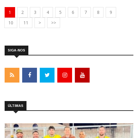
1
2
3
4
5
6
7
8
9
10
11
>
>>
SIGA-NOS
ÚLTIMAS