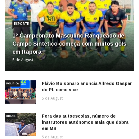
ESPORTE
1º Campeonato Masculino Ranqueado de
Campo Sintético começa com muitos gols
em Itaporã
5 de August
Flávio Bolsonaro anuncia Alfredo Gaspar
POLÍTICA
do PL como vice
5 de August
Fora das autoescolas, número de
BRASIL
instrutores autônomos mais que dobra
em MS
5 de August