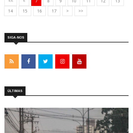
<<
<
7
8
9
10
11
12
13
14
15
16
17
>
>>
SIGA-NOS
ÚLTIMAS