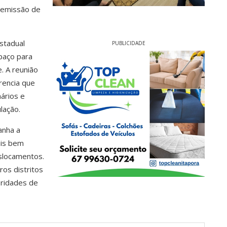
m emissão de
Estadual
PUBLICIDADE
paço para
. A reunião
rencia que
ários e
ulação.
anha a
ais bem
slocamentos.
os distritos
oridades de