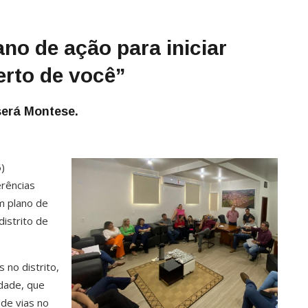
no de ação para iniciar
erto de você”
 será Montese.
6)
rências
um plano de
distrito de
 no distrito,
dade, que
de vias no