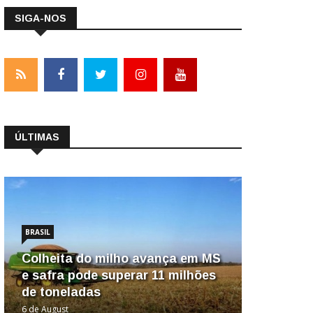
SIGA-NOS
ÚLTIMAS
BRASIL
Colheita do milho avança em MS
e safra pode superar 11 milhões
de toneladas
6 de August