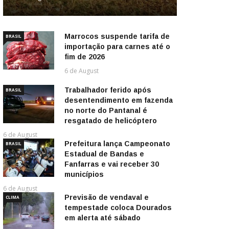
Marrocos suspende tarifa de
BRASIL
importação para carnes até o
fim de 2026
6 de August
Trabalhador ferido após
BRASIL
desentendimento em fazenda
no norte do Pantanal é
resgatado de helicóptero
6 de August
Prefeitura lança Campeonato
BRASIL
Estadual de Bandas e
Fanfarras e vai receber 30
municípios
6 de August
Previsão de vendaval e
CLIMA
tempestade coloca Dourados
em alerta até sábado