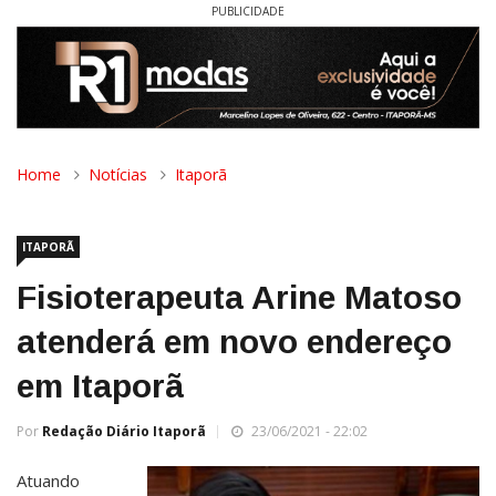
PUBLICIDADE
Home
Notícias
Itaporã
ITAPORÃ
Fisioterapeuta Arine Matoso
atenderá em novo endereço
em Itaporã
Por
Redação Diário Itaporã
23/06/2021 - 22:02
Atuando