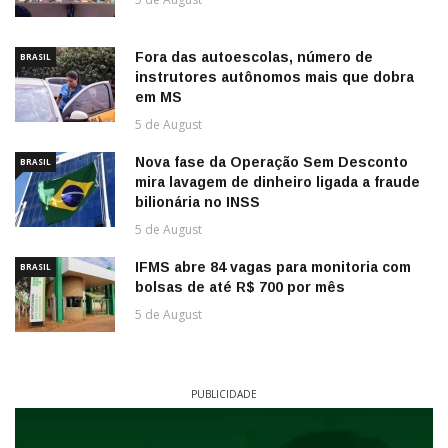
Fora das autoescolas, número de
BRASIL
instrutores autônomos mais que dobra
em MS
5 de August
Nova fase da Operação Sem Desconto
BRASIL
mira lavagem de dinheiro ligada a fraude
bilionária no INSS
5 de August
IFMS abre 84 vagas para monitoria com
BRASIL
bolsas de até R$ 700 por mês
5 de August
PUBLICIDADE