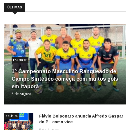
ÚLTIMAS
ESPORTE
1º Campeonato Masculino Ranqueado de
Campo Sintético começa com muitos gols
em Itaporã
5 de August
Flávio Bolsonaro anuncia Alfredo Gaspar
POLÍTICA
do PL como vice
5 de August