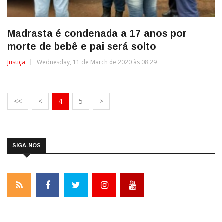
Madrasta é condenada a 17 anos por
morte de bebê e pai será solto
Justiça
Wednesday, 11 de March de 2020 às 08:29
<<
<
4
5
>
SIGA-NOS