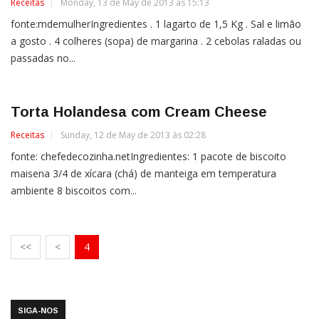
Receitas
Monday, 13 de May de 2013 às 15:13
fonte:mdemulherIngredientes . 1 lagarto de 1,5 Kg . Sal e limão
a gosto . 4 colheres (sopa) de margarina . 2 cebolas raladas ou
passadas no...
Torta Holandesa com Cream Cheese
Receitas
Sunday, 12 de May de 2013 às 02:28
fonte: chefedecozinha.netIngredientes: 1 pacote de biscoito
maisena 3/4 de xícara (chá) de manteiga em temperatura
ambiente 8 biscoitos com...
<<
<
4
SIGA-NOS