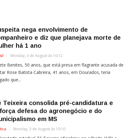
uspeita nega envolvimento de
mpanheiro e diz que planejava morte de
lher há 1 ano
sil
Monday, 3 de August às 10:12
te Benites, 50 anos, que está presa em flagrante acusada de
ar Rose Batista Cabreira, 41 anos, em Dourados, teria
gado que...
 Teixeira consolida pré-candidatura e
força defesa do agronegócio e do
unicipalismo em MS
tica
Monday, 3 de August às 10:10