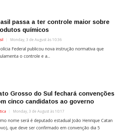
asil passa a ter controle maior sobre
rodutos químicos
sil
Monday, 3 de August às 10:36
olícia Federal publicou nova instrução normativa que
ulamenta o controle e a...
ato Grosso do Sul fechará convenções
om cinco candidatos ao governo
tica
Monday, 3 de August às 10:17
imo nome será é deputado estadual João Henrique Catan
vo), que deve ser confirmado em convenção dia 5