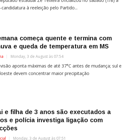
eputado estadual Zé Teixeira oficializou no sábado (1/8) a
-candidatura à reeleição pelo Partido...
emana começa quente e termina com
huva e queda de temperatura em MS
ma
Monday, 3 de August às 07:54
visão aponta máximas de até 37°C antes de mudança; sul e
oeste devem concentrar maior precipitação
i e filha de 3 anos são executados a
ros e polícia investiga ligação com
acções
cial
Monday, 3 de August às 07:51