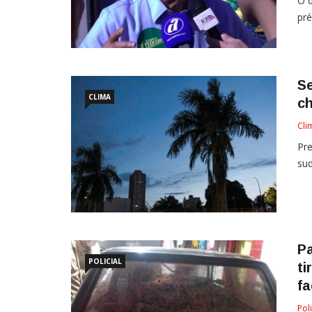
O d
pré
S
CLIMA
c
Cli
Pre
sud
Pa
POLICIAL
ti
f
Poli