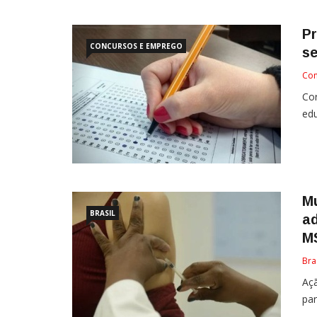
P
CONCURSOS E EMPREGO
se
Con
Co
edu
Mu
BRASIL
a
M
Bra
Açã
par