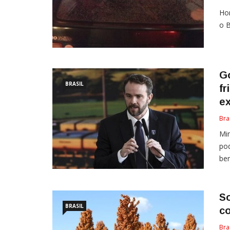
Hom
o B
G
BRASIL
fr
e
Bra
Min
pod
ben
S
BRASIL
co
Bra