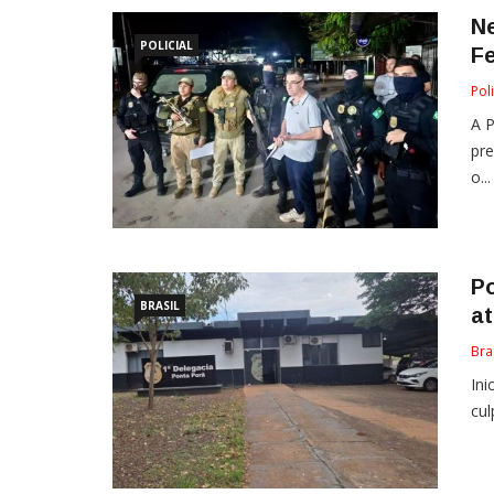
Ne
POLICIAL
Fe
Poli
A P
pre
o...
Po
BRASIL
at
Bra
Ini
cul