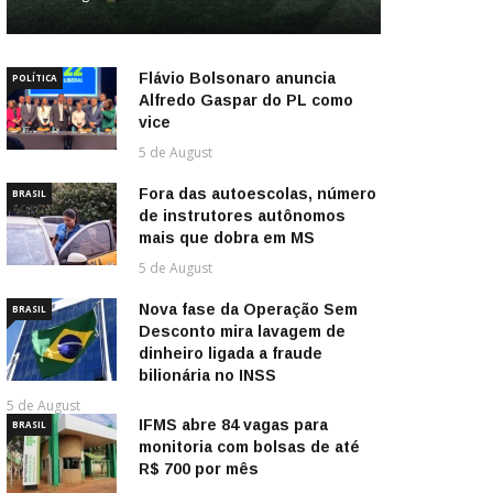
Flávio Bolsonaro anuncia
POLÍTICA
Alfredo Gaspar do PL como
vice
5 de August
Fora das autoescolas, número
BRASIL
de instrutores autônomos
mais que dobra em MS
5 de August
Nova fase da Operação Sem
BRASIL
Desconto mira lavagem de
dinheiro ligada a fraude
bilionária no INSS
5 de August
IFMS abre 84 vagas para
BRASIL
monitoria com bolsas de até
R$ 700 por mês