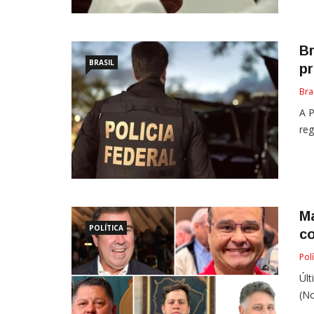
Br
BRASIL
p
Bra
A P
reg
M
POLÍTICA
c
Polí
Últ
(No