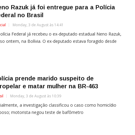
no Razuk já foi entregue para a Polícia
deral no Brasil
cial
Monday, 3 de August às 14:41
olícia Federal já recebeu o ex-deputado estadual Neno Razuk,
so ontem, na Bolívia. O ex-deputado estava foragido desde
lícia prende marido suspeito de
ropelar e matar mulher na BR-463
sil
Monday, 3 de August às 10:39
cialmente, a investigação classificou o caso como homicídio
poso; motorista negou teste de bafômetro