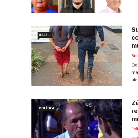
S
BRASIL
co
mu
Bra
Ode
mat
ale
Zé
POLÍTICA
re
m
Polí