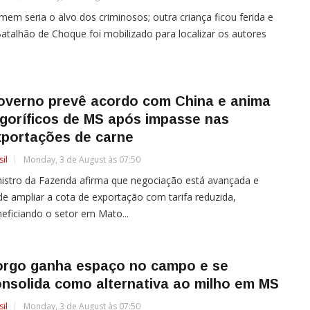
em seria o alvo dos criminosos; outra criança ficou ferida e
atalhão de Choque foi mobilizado para localizar os autores
overno prevê acordo com China e anima
igoríficos de MS após impasse nas
xportações de carne
sil
Monday, 3 de August às 07:50
istro da Fazenda afirma que negociação está avançada e
e ampliar a cota de exportação com tarifa reduzida,
eficiando o setor em Mato...
orgo ganha espaço no campo e se
nsolida como alternativa ao milho em MS
sil
Monday, 3 de August às 07:50