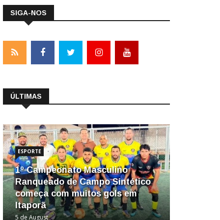
SIGA-NOS
ÚLTIMAS
ESPORTE
1º Campeonato Masculino
Ranqueado de Campo Sintético
começa com muitos gols em
Itaporã
5 de August